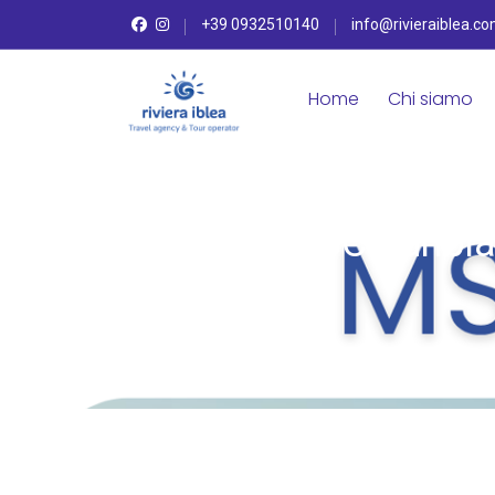
+39 0932510140
info@rivieraiblea.c
Home
Chi siamo
MSC Euribia