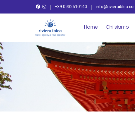
+39 0932510140
info@rivieraiblea.c
Home
Chi siamo